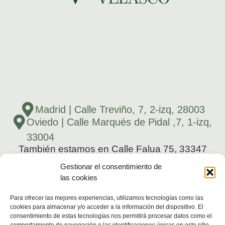
Madrid | Calle Treviño, 7, 2-izq, 28003
Oviedo | Calle Marqués de Pidal ,7, 1-izq,
33004
También estamos en Calle Falua 75, 33347
Ribadesella, Asturias.
Gestionar el consentimiento de
696 521 459
las cookies
696 521 459
Para ofrecer las mejores experiencias, utilizamos tecnologías como las
cookies para almacenar y/o acceder a la información del dispositivo. El
consentimiento de estas tecnologías nos permitirá procesar datos como el
Aviso Legal