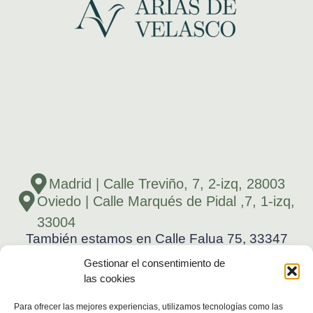
Madrid | Calle Treviño, 7, 2-izq, 28003
Oviedo | Calle Marqués de Pidal ,7, 1-izq,
33004
También estamos en Calle Falua 75, 33347
Ribadesella, Asturias.
Gestionar el consentimiento de
696 521 459
las cookies
696 521 459
Para ofrecer las mejores experiencias, utilizamos tecnologías como las